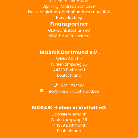
Der Paritätische NRW
Dipl.-Ing. Andreas Schlösser
Projektbegleitung: WohnBundberatung NRW
Horst Hücking
Finanzpartner
GLS-Bank Bochum eG
NRW-Bank Düsseldorf
MOSAIK Dortmund e.V.
Sylvia Günther
Winterkampweg 35
44339 Dortmund
Deutschland

0231-732968

info@mosaik-dortmund.de
MOSAIK -Leben in Vielfalt eG
Gabriele Wiemann
Winterkampweg 35
44339 Dortmund
Deutschland