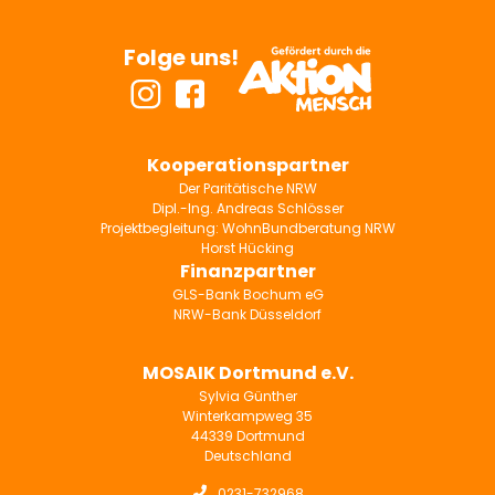
Folge uns!
Kooperationspartner
Der Paritätische NRW
Dipl.-Ing. Andreas Schlösser
Projektbegleitung: WohnBundberatung NRW
Horst Hücking
Finanzpartner
GLS-Bank Bochum eG
NRW-Bank Düsseldorf
MOSAIK Dortmund e.V.
Sylvia Günther
Winterkampweg 35
44339 Dortmund
Deutschland

0231-732968